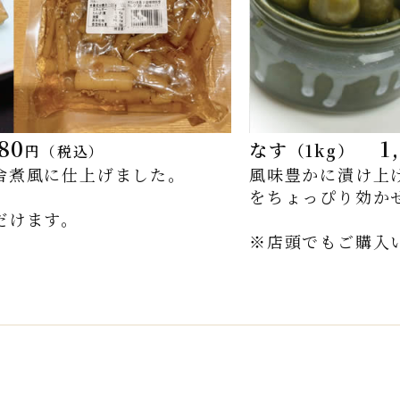
80
1
なす
（1kg）
円（税込）
舎煮風に仕上げました。
風味豊かに漬け上
をちょっぴり効か
だけます。
※店頭でもご購入