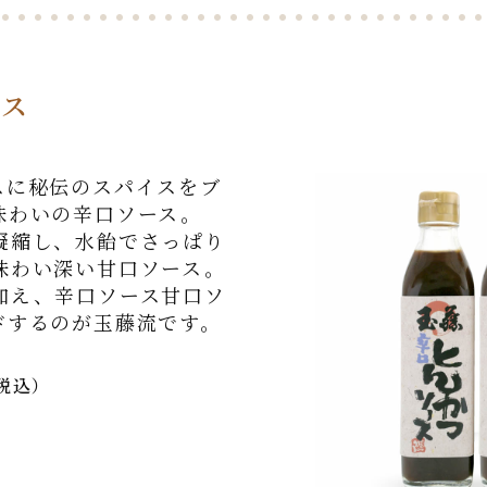
ース
スに秘伝のスパイスをブ
味わいの辛口ソース。
凝縮し、水飴でさっぱり
味わい深い甘口ソース。
加え、辛口ソース甘口ソ
ドするのが玉藤流です。
税込）