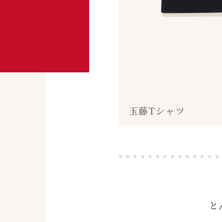
玉藤特製とんかつソ
玉藤Tシャツ
と