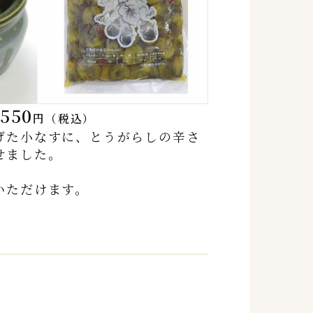
,550
円（税込）
げた小なすに、とうがらしの辛さ
せました。
いただけます。